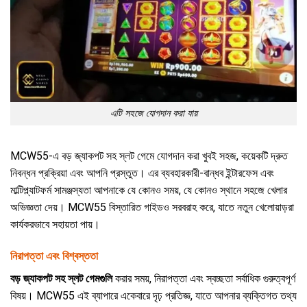
এটি সহজে যোগদান করা যায়
MCW55-এ বড় জ্যাকপট সহ স্লট গেমে যোগদান করা খুবই সহজ, কয়েকটি দ্রুত
নিবন্ধন প্রক্রিয়া এবং আপনি প্রস্তুত। এর ব্যবহারকারী-বান্ধব ইন্টারফেস এবং
মাল্টিপ্ল্যাটফর্ম সামঞ্জস্যতা আপনাকে যে কোনও সময়, যে কোনও স্থানে সহজে খেলার
অভিজ্ঞতা দেয়। MCW55 বিস্তারিত গাইডও সরবরাহ করে, যাতে নতুন খেলোয়াড়রা
কার্যকরভাবে সহায়তা পায়।
নিরাপত্তা এবং বিশ্বস্ততা
বড় জ্যাকপট সহ স্লট গেমগুলি
করার সময়, নিরাপত্তা এবং স্বচ্ছতা সর্বাধিক গুরুত্বপূর্ণ
বিষয়। MCW55 এই ব্যাপারে একেবারে দৃঢ় প্রতিজ্ঞ, যাতে আপনার ব্যক্তিগত তথ্য