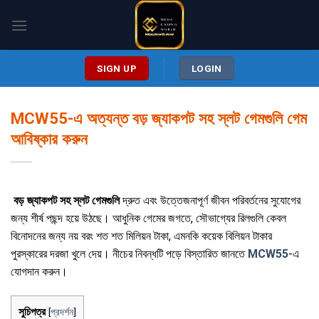
Skip
to
content
SIGN UP
LOGIN
MCW55-এ অত্যন্ত বড় জ্যাকপট সহ স্লট গেমগুলি গেম
আবিষ্কার করুন
বড় জ্যাকপট সহ স্লট গেমগুলি
দ্রুত এবং উত্তেজনাপূর্ণ জীবন পরিবর্তনের সুযোগের
জন্য শীর্ষ পছন্দ হয়ে উঠছে। আধুনিক গেমের জগতে, সৌভাগ্যের রিলগুলি কেবল
বিনোদনের জন্য নয় বরং শত শত মিলিয়ন টাকা, এমনকি কয়েক বিলিয়ন টাকার
পুরস্কারের দরজা খুলে দেয়। নীচের নিবন্ধটি পড়ে বিস্তারিত জানতে
MCW55
-এ
যোগদান করুন।
সুচিপত্র
[
প্রদর্শন
]