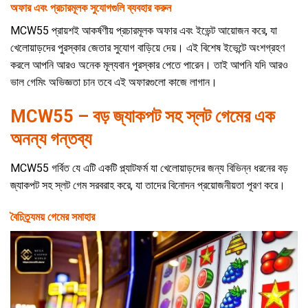
অফার এবং প্রচারমূলক সুযোগগুলি ব্যবহার করুন
MCW55 প্রায়শই আকর্ষণীয় প্রচারমূলক অফার এবং ইভেন্ট আয়োজন করে, যা
খেলোয়াড়দের পুরস্কার জেতার সুযোগ বাড়িয়ে দেয়। এই বিশেষ ইভেন্টে অংশগ্রহণ
করলে আপনি আরও অনেক মূল্যবান পুরস্কার পেতে পারেন। তাই আপনি যদি আরও
ভাল গেমিং অভিজ্ঞতা চান তবে এই অফারগুলো কাজে লাগান।
MCW55 – বড় জ্যাকপট সহ স্লট গেমের এক
অনন্য গন্তব্য
MCW55 গর্বিত যে এটি একটি প্ল্যাটফর্ম যা খেলোয়াড়দের জন্য বিভিন্ন ধরনের বড়
জ্যাকপট সহ স্লট গেম সরবরাহ করে, যা তাদের বিনোদন প্রয়োজনীয়তা পূরণ করে।
বৈচিত্র্যময় গেমের সমাহার