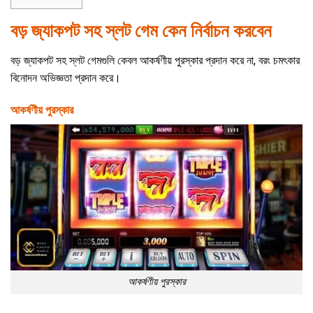
বড় জ্যাকপট সহ স্লট গেম কেন নির্বাচন করবেন
বড় জ্যাকপট সহ স্লট গেমগুলি কেবল আকর্ষণীয় পুরস্কার প্রদান করে না, বরং চমৎকার
বিনোদন অভিজ্ঞতা প্রদান করে।
আকর্ষণীয় পুরস্কার
আকর্ষণীয় পুরস্কার