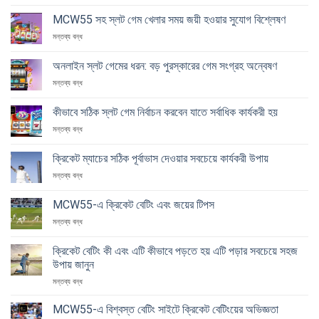
এ
সহ
সহজ
স্লট
MCW55 সহ স্লট গেম খেলার সময় জয়ী হওয়ার সুযোগ বিশ্লেষণ
জয়ী
গেমগুলি
MCW55
মন্তব্য বন্ধ
স্লট
গেম
সহ
গেমগুলি
আবিষ্কার
স্লট
আপনাকে
অনলাইন স্লট গেমের ধরন: বড় পুরস্কারের গেম সংগ্রহ অন্বেষণ
করুন
গেম
জয়ী
তে
অনলাইন
মন্তব্য বন্ধ
খেলার
হতে
স্লট
সময়
সহায়ক
গেমের
জয়ী
কীভাবে সঠিক স্লট গেম নির্বাচন করবেন যাতে সর্বাধিক কার্যকরী হয়
তে
ধরন:
হওয়ার
কীভাবে
মন্তব্য বন্ধ
বড়
সুযোগ
সঠিক
পুরস্কারের
বিশ্লেষণ
স্লট
গেম
ক্রিকেট ম্যাচের সঠিক পূর্বাভাস দেওয়ার সবচেয়ে কার্যকরী উপায়
তে
গেম
সংগ্রহ
ক্রিকেট
মন্তব্য বন্ধ
নির্বাচন
অন্বেষণ
ম্যাচের
করবেন
তে
সঠিক
যাতে
MCW55-এ ক্রিকেট বেটিং এবং জয়ের টিপস
পূর্বাভাস
সর্বাধিক
MCW55-
মন্তব্য বন্ধ
দেওয়ার
কার্যকরী
এ
সবচেয়ে
হয়
ক্রিকেট
কার্যকরী
ক্রিকেট বেটিং কী এবং এটি কীভাবে পড়তে হয় এটি পড়ার সবচেয়ে সহজ
তে
বেটিং
উপায়
উপায় জানুন
এবং
তে
ক্রিকেট
জয়ের
মন্তব্য বন্ধ
বেটিং
টিপস
কী
তে
MCW55-এ বিশ্বস্ত বেটিং সাইটে ক্রিকেট বেটিংয়ের অভিজ্ঞতা
এবং