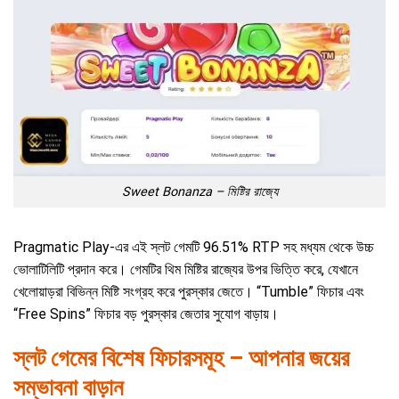
Sweet Bonanza – মিষ্টির রাজ্যে
Pragmatic Play-এর এই স্লট গেমটি 96.51% RTP সহ মধ্যম থেকে উচ্চ
ভোলাটিলিটি প্রদান করে। গেমটির থিম মিষ্টির রাজ্যের উপর ভিত্তি করে, যেখানে
খেলোয়াড়রা বিভিন্ন মিষ্টি সংগ্রহ করে পুরস্কার জেতে। “Tumble” ফিচার এবং
“Free Spins” ফিচার বড় পুরস্কার জেতার সুযোগ বাড়ায়।
স্লট গেমের বিশেষ ফিচারসমূহ – আপনার জয়ের
সম্ভাবনা বাড়ান