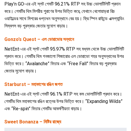
Play’n GO-এর এই স্লট গেমটি 96.21% RTP সহ উচ্চ ভোলাটিলিটি প্রদান
করে। গেমটির থিম মিশরীয় পুরাণের উপর ভিত্তি করে, যেখানে খেলোয়াড়রা রিচ
ওয়াইল্ডের সাথে মিশরের গুপ্তধন অনুসন্ধানে বের হয়। ফ্রি স্পিন রাউন্ডে এক্সপ্যান্ডিং
সিম্বলস বড় পুরস্কার জেতার সুযোগ বাড়ায়।
Gonzo’s Quest – এল ডোরাডোর সন্ধানে
NetEnt-এর এই স্লট গেমটি 95.97% RTP সহ মধ্যম থেকে উচ্চ ভোলাটিলিটি
প্রদান করে। গেমটির থিম গনজালো পিজারোর এল ডোরাডো শহর অনুসন্ধানের উপর
ভিত্তি করে। “Avalanche” ফিচার এবং “Free Fall” ফিচার বড় পুরস্কার
জেতার সুযোগ বাড়ায়।
Starburst – মহাকাশের রঙিন জগত
NetEnt-এর এই স্লট গেমটি 96.1% RTP সহ কম ভোলাটিলিটি প্রদান করে।
গেমটির থিম মহাকাশের রঙিন রত্নের উপর ভিত্তি করে। “Expanding Wilds”
এবং “Re-spin” ফিচার গেমটির আকর্ষণীয়তা বাড়ায়।
Sweet Bonanza – মিষ্টির রাজ্যে