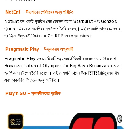
NetEnt – উচ্চমানের গেমিংয়ের জন্য পরিচিত
NetEnt হল একটি সুইডিশ গেম ডেভেলপার যা Starburst এবং Gonzo’s
Quest-এর মতো জনপ্রিয় স্লট গেম তৈরি করেছে। এই গেমগুলি তাদের চমৎকার
গ্রাফিক্স, উদ্ভাবনী ফিচার এবং উচ্চ RTP-এর জন্য বিখ্যাত।
Pragmatic Play – উদ্ভাবনায় অগ্রগামী
Pragmatic Play হল একটি মাল্টি-অ্যাওয়ার্ড বিজয়ী ডেভেলপার যা Sweet
Bonanza, Gates of Olympus, এবং Big Bass Bonanza-এর মতো
জনপ্রিয় স্লট গেম তৈরি করেছে। এই গেমগুলি তাদের উচ্চ RTP, বৈচিত্র্যময় থিম
এবং আকর্ষণীয় ফিচারের জন্য পরিচিত।
Play’n GO – সৃজনশীলতার প্রতীক