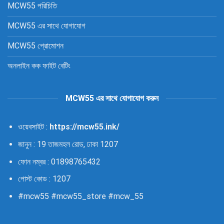
MCW55 পরিচিতি
MCW55 এর সাথে যোগাযোগ
MCW55 প্রোমোশন
অনলাইন কক ফাইট বেটিং
MCW55 এর সাথে যোগাযোগ করুন
ওয়েবসাইট :
https://mcw55.ink/
জানুন : 19 তাজমহল রোড, ঢাকা 1207
ফোন নম্বর : 01898765432
পোস্ট কোড : 1207
#mcw55 #mcw55_store #mcw_55