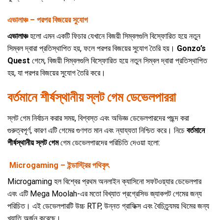
এভালাঞ্চ – পরপর বিজয়ের সুযোগ
এভালাঞ্চ
হলো এমন একটি ফিচার যেখানে বিজয়ী সিম্বলগুলি বিস্ফোরিত হয়ে নতুন
সিম্বল দ্বারা প্রতিস্থাপিত হয়, ফলে পরপর বিজয়ের সুযোগ তৈরি হয়।
Gonzo’s
Quest
গেমে, বিজয়ী সিম্বলগুলি বিস্ফোরিত হয়ে নতুন সিম্বল দ্বারা প্রতিস্থাপিত
হয়, যা পরপর বিজয়ের সুযোগ তৈরি করে।
বর্তমানে শীর্ষস্থানীয় স্লট গেম ডেভেলপাররা
স্লট গেম নির্বাচন করার সময়, বিশ্বস্ত এবং অভিজ্ঞ ডেভেলপারদের পছন্দ করা
গুরুত্বপূর্ণ, কারণ এটি গেমের গুণগত মান এবং ন্যায্যতা নিশ্চিত করে। নিচে
বর্তমানে
শীর্ষস্থানীয় স্লট গেম
গেম ডেভেলপারদের পরিচিতি দেওয়া হলো:
Microgaming – ইন্ডাস্ট্রির পথিকৃৎ
Microgaming হল বিশ্বের প্রথম অনলাইন ক্যাসিনো সফটওয়্যার ডেভেলপার
এবং এটি Mega Moolah-এর মতো বিখ্যাত প্রগ্রেসিভ জ্যাকপট গেমের জন্য
পরিচিত। এই ডেভেলপারটি উচ্চ RTP, উন্নত গ্রাফিক্স এবং বৈচিত্র্যময় থিমের জন্য
খ্যাতি অর্জন করেছে।