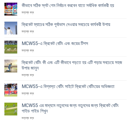
গেমের
জয়ী
কীভাবে সঠিক স্লট গেম নির্বাচন করবেন যাতে সর্বাধিক কার্যকরী হয়
তে
ধরন:
হওয়ার
কীভাবে
মন্তব্য বন্ধ
বড়
সুযোগ
সঠিক
পুরস্কারের
বিশ্লেষণ
স্লট
গেম
ক্রিকেট ম্যাচের সঠিক পূর্বাভাস দেওয়ার সবচেয়ে কার্যকরী উপায়
তে
গেম
সংগ্রহ
ক্রিকেট
মন্তব্য বন্ধ
নির্বাচন
অন্বেষণ
ম্যাচের
করবেন
তে
সঠিক
যাতে
MCW55-এ ক্রিকেট বেটিং এবং জয়ের টিপস
পূর্বাভাস
সর্বাধিক
MCW55-
মন্তব্য বন্ধ
দেওয়ার
কার্যকরী
এ
সবচেয়ে
হয়
ক্রিকেট
কার্যকরী
ক্রিকেট বেটিং কী এবং এটি কীভাবে পড়তে হয় এটি পড়ার সবচেয়ে সহজ
তে
বেটিং
উপায়
উপায় জানুন
এবং
তে
ক্রিকেট
জয়ের
মন্তব্য বন্ধ
বেটিং
টিপস
কী
তে
MCW55-এ বিশ্বস্ত বেটিং সাইটে ক্রিকেট বেটিংয়ের অভিজ্ঞতা
এবং
MCW55-
মন্তব্য বন্ধ
এটি
এ
কীভাবে
বিশ্বস্ত
পড়তে
MCW55 এর মাধ্যমে নতুনদের জন্য নতুনদের জন্য ক্রিকেট বেটিং
বেটিং
হয়
গাইড গাইড শিখুন
সাইটে
এটি
MCW55
ক্রিকেট
মন্তব্য বন্ধ
পড়ার
এর
বেটিংয়ের
সবচেয়ে
মাধ্যমে
অভিজ্ঞতা
সহজ