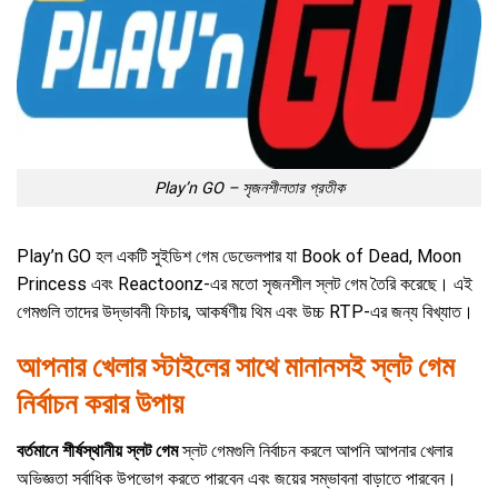
Play’n GO – সৃজনশীলতার প্রতীক
Play’n GO হল একটি সুইডিশ গেম ডেভেলপার যা Book of Dead, Moon
Princess এবং Reactoonz-এর মতো সৃজনশীল স্লট গেম তৈরি করেছে। এই
গেমগুলি তাদের উদ্ভাবনী ফিচার, আকর্ষণীয় থিম এবং উচ্চ RTP-এর জন্য বিখ্যাত।
আপনার খেলার স্টাইলের সাথে মানানসই স্লট গেম
নির্বাচন করার উপায়
বর্তমানে শীর্ষস্থানীয় স্লট গেম
স্লট গেমগুলি নির্বাচন করলে আপনি আপনার খেলার
অভিজ্ঞতা সর্বাধিক উপভোগ করতে পারবেন এবং জয়ের সম্ভাবনা বাড়াতে পারবেন।