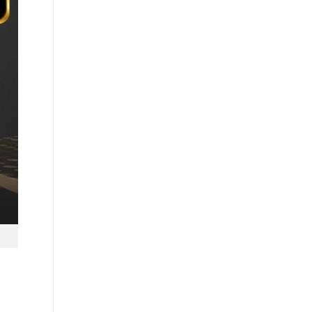
জন্য
ক্রিকেট
বেটিং
গাইড
গাইড
শিখুন
তে