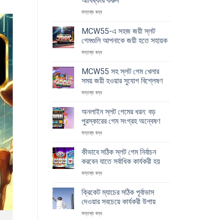
আবিষ্কার করুন
আকর্ষণীয়
MCW55-
গেমিং
মন্তব্য বন্ধ
এ
অভিজ্ঞতা
অত্যন্ত
তে
MCW55-এ সহজ জয়ী স্লট
বড়
গেমগুলি আপনাকে জয়ী হতে সহায়ক
জ্যাকপট
MCW55-
মন্তব্য বন্ধ
সহ
এ
স্লট
সহজ
গেমগুলি
MCW55 সহ স্লট গেম খেলার
জয়ী
গেম
সময় জয়ী হওয়ার সুযোগ বিশ্লেষণ
স্লট
আবিষ্কার
MCW55
মন্তব্য বন্ধ
গেমগুলি
করুন
সহ
আপনাকে
তে
স্লট
জয়ী
অনলাইন স্লট গেমের ধরন: বড়
গেম
হতে
পুরস্কারের গেম সংগ্রহ অন্বেষণ
খেলার
সহায়ক
অনলাইন
মন্তব্য বন্ধ
সময়
তে
স্লট
জয়ী
গেমের
হওয়ার
কীভাবে সঠিক স্লট গেম নির্বাচন
ধরন:
সুযোগ
করবেন যাতে সর্বাধিক কার্যকরী হয়
বড়
বিশ্লেষণ
কীভাবে
মন্তব্য বন্ধ
পুরস্কারের
তে
সঠিক
গেম
স্লট
সংগ্রহ
ক্রিকেট ম্যাচের সঠিক পূর্বাভাস
গেম
অন্বেষণ
দেওয়ার সবচেয়ে কার্যকরী উপায়
নির্বাচন
তে
ক্রিকেট
মন্তব্য বন্ধ
করবেন