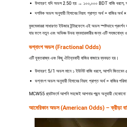
উদাহরণ: যদি অডস 2.50 হয় → ১০০,০০০ BDT বাজি ধরলে
দশমিক অডস অনুযায়ী হিসাবের নিয়ম: প্রাপ্ত অর্থ = বাজির অর্থ
বুকমেকাররা সাধারণত ইউজার ইন্টারফেসে এই অডস স্পষ্টভাবে প্রদর্শন 
যার ফলে নতুন এবং অভিজ্ঞ উভয় ব্যবহারকারীর জন্য এটি সহজবোধ্য 
ভগ্নাংশ অডস (Fractional Odds)
এটি যুক্তরাজ্য এবং কিছু ঐতিহ্যবাহী বাজির বাজারে ব্যবহৃত হয়।
উদাহরণ: 5/1 অডস মানে ১ ইউনিট বাজি ধরলে, আপনি জিতবেন 
ভগ্নাংশ অডস অনুযায়ী হিসাবের নিয়ম: প্রাপ্ত অর্থ = বাজির পরি
MCW55 প্ল্যাটফর্মে আপনি সহজেই আপনার পছন্দ অনুযায়ী যেকোনো 
আমেরিকান অডস (American Odds) – ক্রীড়া বাজ