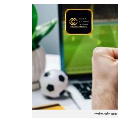
স্পোর্টস বেটিং অডস