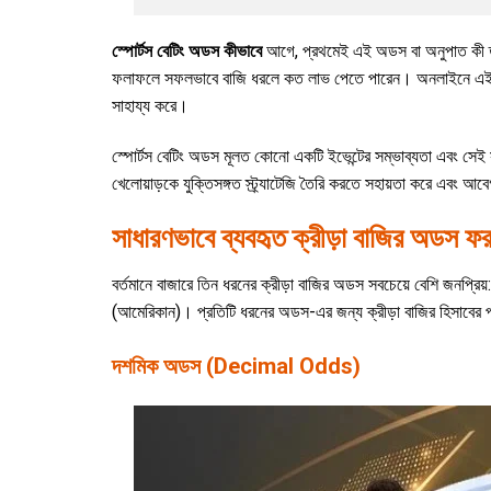
স্পোর্টস বেটিং অডস কীভাবে
আগে, প্রথমেই এই অডস বা অনুপাত কী তা ভ
ফলাফলে সফলভাবে বাজি ধরলে কত লাভ পেতে পারেন। অনলাইনে এই অ
সাহায্য করে।
স্পোর্টস বেটিং অডস মূলত কোনো একটি ইভেন্টের সম্ভাব্যতা এবং সেই
খেলোয়াড়কে যুক্তিসঙ্গত স্ট্র্যাটেজি তৈরি করতে সহায়তা করে এবং আ
সাধারণভাবে ব্যবহৃত ক্রীড়া বাজির অডস ফর
বর্তমানে বাজারে তিন ধরনের ক্রীড়া বাজির অডস সবচেয়ে বেশি
(আমেরিকান)। প্রতিটি ধরনের অডস-এর জন্য ক্রীড়া বাজির হিসাবের 
দশমিক অডস (Decimal Odds)