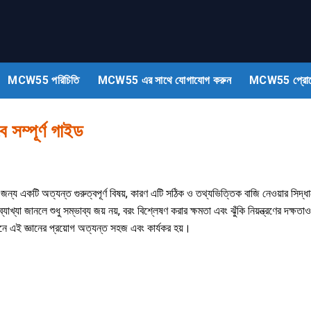
MCW55 পরিচিতি
MCW55 এর সাথে যোগাযোগ করুন
MCW55 প্রো
 সম্পূর্ণ গাইড
্য একটি অত্যন্ত গুরুত্বপূর্ণ বিষয়, কারণ এটি সঠিক ও তথ্যভিত্তিক বাজি নেওয়ার সিদ্ধা
যা জানলে শুধু সম্ভাব্য জয় নয়, বরং বিশ্লেষণ করার ক্ষমতা এবং ঝুঁকি নিয়ন্ত্রণের দক্ষতা
েখানে এই জ্ঞানের প্রয়োগ অত্যন্ত সহজ এবং কার্যকর হয়।