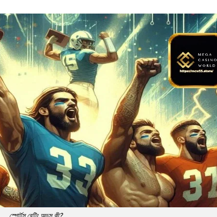
স্পোর্টস বেটিং অডস কী?