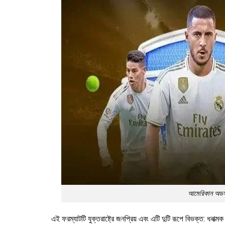
আমেরিকান অডস
এই ফরম্যাটটি যুক্তরাষ্ট্রে জনপ্রিয় এবং এটি দুটি রূপে বিভক্ত: ধনাত