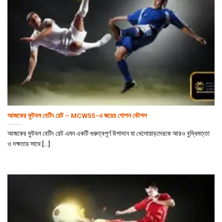
আজকের ফুটবল বেটিং রেট – MCW55-এ জয়ের গোপন কৌশল
আজকের ফুটবল বেটিং রেট এমন একটি গুরুত্বপূর্ণ উপাদান যা খেলোয়াড়দেরকে আরও বুদ্ধিমত্তা
ও দক্ষতার সাথে [...]