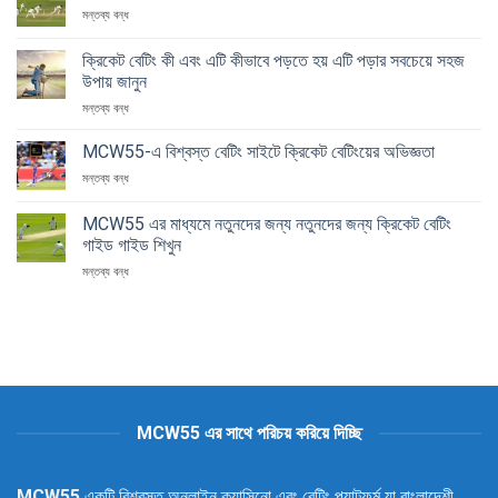
সর্বাধিক
MCW55-
মন্তব্য বন্ধ
দেওয়ার
কার্যকরী
এ
সবচেয়ে
হয়
ক্রিকেট
কার্যকরী
ক্রিকেট বেটিং কী এবং এটি কীভাবে পড়তে হয় এটি পড়ার সবচেয়ে সহজ
তে
বেটিং
উপায়
উপায় জানুন
এবং
তে
ক্রিকেট
জয়ের
মন্তব্য বন্ধ
বেটিং
টিপস
কী
তে
MCW55-এ বিশ্বস্ত বেটিং সাইটে ক্রিকেট বেটিংয়ের অভিজ্ঞতা
এবং
MCW55-
মন্তব্য বন্ধ
এটি
এ
কীভাবে
বিশ্বস্ত
পড়তে
MCW55 এর মাধ্যমে নতুনদের জন্য নতুনদের জন্য ক্রিকেট বেটিং
বেটিং
হয়
গাইড গাইড শিখুন
সাইটে
এটি
MCW55
ক্রিকেট
মন্তব্য বন্ধ
পড়ার
এর
বেটিংয়ের
সবচেয়ে
মাধ্যমে
অভিজ্ঞতা
সহজ
নতুনদের
তে
উপায়
জন্য
জানুন
নতুনদের
তে
জন্য
ক্রিকেট
বেটিং
MCW55 এর সাথে পরিচয় করিয়ে দিচ্ছি
গাইড
গাইড
শিখুন
MCW55
একটি বিশ্বস্ত অনলাইন ক্যাসিনো এবং বেটিং প্ল্যাটফর্ম যা বাংলাদেশী
তে