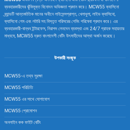
ব্যবহারকারীদের ঝুঁকিমুক্ত বিনোদন অভিজ্ঞতা প্রদান করে। MCW55 ক্যাসিনো
ব্র্যান্ডটি আন্তর্জাতিক মানের অধীনে লাইসেন্সপ্রাপ্ত, খেলাধুলা, লাইভ ক্যাসিনো,
ক্যাসিনো গেম এবং লটারি সহ বিস্তৃত পরিসরের গেমিং পরিষেবা প্রদান করে। এর
ব্যবহারকারী-বান্ধব ইন্টারফেস, নিরাপদ লেনদেন ব্যবস্থা এবং 24/7 গ্রাহক সহায়তার
মাধ্যমে, MCW55 দ্রুত বাংলাদেশী বেটিং উৎসাহীদের আস্থা অর্জন করেছে।
উপকারী সংজুক
MCW55-এ তথ্য সুরক্ষা
MCW55 পরিচিতি
MCW55 এর সাথে যোগাযোগ
MCW55 প্রোমোশন
অনলাইন কক ফাইট বেটিং