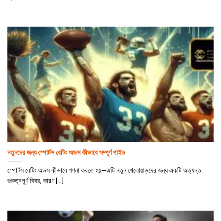
নতুনদের জন্য স্পোর্টস বেটিং অডস কীভাবে সম্পূর্ণ গাইড
স্পোর্টস বেটিং অডস কীভাবে গণনা করতে হয়—এটি নতুন খেলোয়াড়দের জন্য একটি অত্যন্ত
গুরুত্বপূর্ণ বিষয়, কারণ [...]