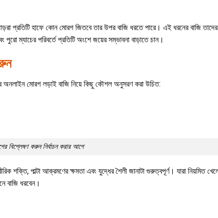
য়াড়রা প্রতিটি হাফে কোন মোরগ জিতবে তার উপর বাজি ধরতে পারে। এই ধরনের বাজি তাদের
ং পুরো ম্যাচের পরিবর্তে প্রতিটি অংশে জয়ের সম্ভাবনা বাড়াতে চান।
রুন
়দের অনলাইন মোরগ লড়াই বাজি নিয়ে কিছু কৌশল অনুসরণ করা উচিত:
ের বিশ্লেষণ করুন নির্বাচন করার আগে
িক শক্তি, পাল্টা আক্রমণের ক্ষমতা এবং যুদ্ধের শৈলী জানাটা গুরুত্বপূর্ণ। যারা নিয়মিত খে
ইনে বাজি ধরবেন।