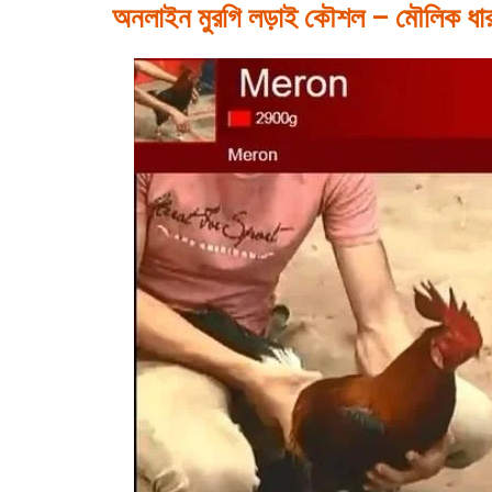
অনলাইন মুরগি লড়াই কৌশল – মৌলিক ধা