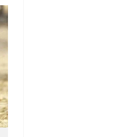
জন্য
ক্রিকেট
বেটিং
গাইড
গাইড
শিখুন
তে