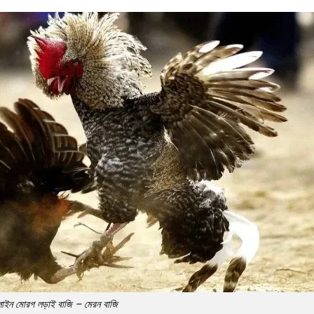
াইন মোরগ লড়াই বাজি – মেরন বাজি