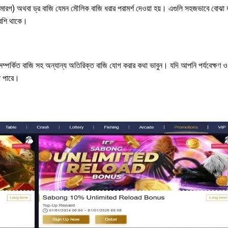
 মোরগ) অথবা ড্র বাজি যেমন মৌলিক বাজি ধরার পরামর্শ দেওয়া হয়। এগুলি সহজভাবে বোঝা য
 বেশি থাকে।
সম্পর্কিত বাজি সহ অন্যান্য অতিরিক্ত বাজি যোগ করার কথা ভাবুন। যদি আপনি পর্যবেক্ষণ 
তে পারে।