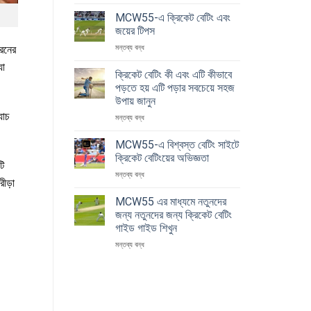
ম্যাচের
যাতে
সঠিক
সর্বাধিক
MCW55-এ ক্রিকেট বেটিং এবং
পূর্বাভাস
কার্যকরী
জয়ের টিপস
দেওয়ার
হয়
MCW55-
মন্তব্য বন্ধ
ধরনের
সবচেয়ে
তে
এ
কার্যকরী
যা
ক্রিকেট
উপায়
ক্রিকেট বেটিং কী এবং এটি কীভাবে
বেটিং
তে
পড়তে হয় এটি পড়ার সবচেয়ে সহজ
এবং
উপায় জানুন
জয়ের
যাচ
ক্রিকেট
টিপস
মন্তব্য বন্ধ
বেটিং
তে
কী
MCW55-এ বিশ্বস্ত বেটিং সাইটে
এবং
ক্রিকেট বেটিংয়ের অভিজ্ঞতা
টি
এটি
MCW55-
মন্তব্য বন্ধ
কীভাবে
রীড়া
এ
পড়তে
বিশ্বস্ত
হয়
MCW55 এর মাধ্যমে নতুনদের
বেটিং
এটি
জন্য নতুনদের জন্য ক্রিকেট বেটিং
সাইটে
পড়ার
গাইড গাইড শিখুন
ক্রিকেট
সবচেয়ে
MCW55
বেটিংয়ের
মন্তব্য বন্ধ
সহজ
এর
অভিজ্ঞতা
উপায়
মাধ্যমে
তে
জানুন
নতুনদের
তে
জন্য
নতুনদের