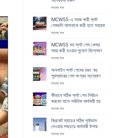
আবিষ্কার করুন
আকর্ষণীয়
MCW55-
গেমিং
মন্তব্য বন্ধ
এ
অভিজ্ঞতা
অত্যন্ত
তে
MCW55-এ সহজ জয়ী স্লট
বড়
গেমগুলি আপনাকে জয়ী হতে সহায়ক
জ্যাকপট
MCW55-
মন্তব্য বন্ধ
সহ
এ
স্লট
সহজ
গেমগুলি
MCW55 সহ স্লট গেম খেলার
জয়ী
গেম
সময় জয়ী হওয়ার সুযোগ বিশ্লেষণ
স্লট
আবিষ্কার
MCW55
মন্তব্য বন্ধ
গেমগুলি
করুন
সহ
আপনাকে
তে
স্লট
জয়ী
অনলাইন স্লট গেমের ধরন: বড়
গেম
হতে
পুরস্কারের গেম সংগ্রহ অন্বেষণ
খেলার
সহায়ক
অনলাইন
মন্তব্য বন্ধ
সময়
তে
স্লট
জয়ী
গেমের
হওয়ার
কীভাবে সঠিক স্লট গেম নির্বাচন
ধরন:
সুযোগ
করবেন যাতে সর্বাধিক কার্যকরী হয়
বড়
বিশ্লেষণ
কীভাবে
মন্তব্য বন্ধ
পুরস্কারের
তে
সঠিক
গেম
স্লট
সংগ্রহ
ক্রিকেট ম্যাচের সঠিক পূর্বাভাস
গেম
অন্বেষণ
দেওয়ার সবচেয়ে কার্যকরী উপায়
নির্বাচন
তে
ক্রিকেট
মন্তব্য বন্ধ
করবেন