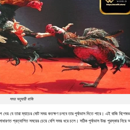
সময় অনুযায়ী বাজি
 দেয় যে তারা ম্যাচের মোট সময় কতক্ষণ চলবে তার পূর্বাভাস দিতে পারে। এই বাজি বিশেষভ
 সাধারণত প্রত্যাশিত সময়ের চেয়ে বেশি সময় ধরে চলে। সঠিক পূর্বাভাস উচ্চ পুরস্কার নিয়